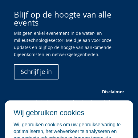
Blijf op de hoogte van alle
events
Mis geen enkel evenement in de water- en
milieutechnologiesector! Meld je aan voor onze
updates en blijf op de hoogte van aankomende
bijeenkomsten en netwerkgelegenheden.
Schrijf je in
Disclaimer
Deze website is uitsluitend bedoeld voor leden van
Water Alliance.
Wij gebruiken cookies
Water Alliance biedt dit platform aan om relevante
evenementen in de water- en
Wij gebruiken cookies om uw gebruikservaring te
milieutechnologiesector te verzamelen en onder de
optimaliseren, het webverkeer te analyseren en
aandacht te brengen. Hoewel wij zorgvuldig omgaan