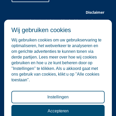
Disclaimer
Deze website is uitsluitend bedoeld voor leden van
Water Alliance.
Wij gebruiken cookies
Water Alliance biedt dit platform aan om relevante
evenementen in de water- en
Wij gebruiken cookies om uw gebruikservaring te
milieutechnologiesector te verzamelen en onder de
optimaliseren, het webverkeer te analyseren en
aandacht te brengen. Hoewel wij zorgvuldig omgaan
om gerichte advertenties te kunnen tonen via
met de selectie en plaatsing van evenementen, zijn
derde partijen. Lees meer over hoe wij cookies
wij niet verantwoordelijk voor de organisatie of
gebruiken en hoe u ze kunt beheren door op
inhoud van externe evenementen.
"Instellingen" te klikken. Als u akkoord gaat met
De informatie op deze website is informatief van
ons gebruik van cookies, klikt u op "Alle cookies
aard. Er kunnen geen rechten worden ontleend aan
toestaan".
de inhoud van deze site, noch aan deelname aan de
vermelde evenementen. Water Alliance aanvaardt
geen enkele aansprakelijkheid voor directe of
indirecte schade die voortvloeit uit het gebruik van
Instellingen
deze informatie.
Accepteren