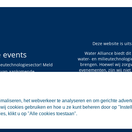
Deze website is uit
e events
Water Alliance biedt di
water- en milieutechnologi
brengen. Hoewel wij zorgv
ieutechnologiesector! Meld
evenementen, zijn wij niet
te van aankomende
De informatie op deze w
rechten worden ontleend aa
aan de vermelde evene
maliseren, het webverkeer te analyseren en om gerichte advert
aansprakelijkheid voor di
wij cookies gebruiken en hoe u ze kunt beheren door op "Instell
s, klikt u op "Alle cookies toestaan".