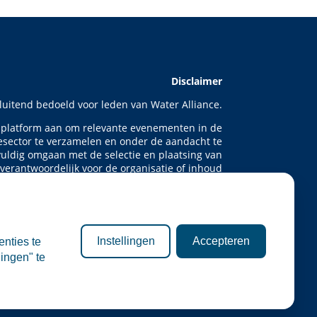
Disclaimer
sluitend bedoeld voor leden van Water Alliance.
t platform aan om relevante evenementen in de
esector te verzamelen en onder de aandacht te
uldig omgaan met de selectie en plaatsing van
 verantwoordelijk voor de organisatie of inhoud
van externe evenementen.
ebsite is informatief van aard. Er kunnen geen
n de inhoud van deze site, noch aan deelname
menten. Water Alliance aanvaardt geen enkele
Instellingen
Accepteren
enties te
recte of indirecte schade die voortvloeit uit het
ingen" te
gebruik van deze informatie.