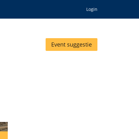
Login
Event suggestie