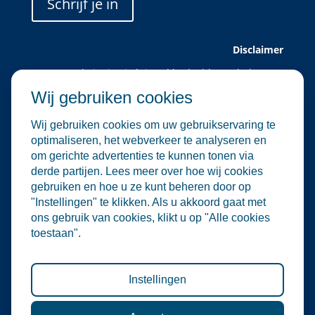
Schrijf je in
Disclaimer
Deze website is uitsluitend bedoeld voor leden van
Water Alliance.
Wij gebruiken cookies
Water Alliance biedt dit platform aan om relevante
evenementen in de water- en
Wij gebruiken cookies om uw gebruikservaring te
milieutechnologiesector te verzamelen en onder de
optimaliseren, het webverkeer te analyseren en
aandacht te brengen. Hoewel wij zorgvuldig omgaan
om gerichte advertenties te kunnen tonen via
met de selectie en plaatsing van evenementen, zijn
derde partijen. Lees meer over hoe wij cookies
wij niet verantwoordelijk voor de organisatie of
gebruiken en hoe u ze kunt beheren door op
inhoud van externe evenementen.
"Instellingen" te klikken. Als u akkoord gaat met
De informatie op deze website is informatief van
ons gebruik van cookies, klikt u op "Alle cookies
aard. Er kunnen geen rechten worden ontleend aan
toestaan".
de inhoud van deze site, noch aan deelname aan de
vermelde evenementen. Water Alliance aanvaardt
geen enkele aansprakelijkheid voor directe of
indirecte schade die voortvloeit uit het gebruik van
Instellingen
deze informatie.