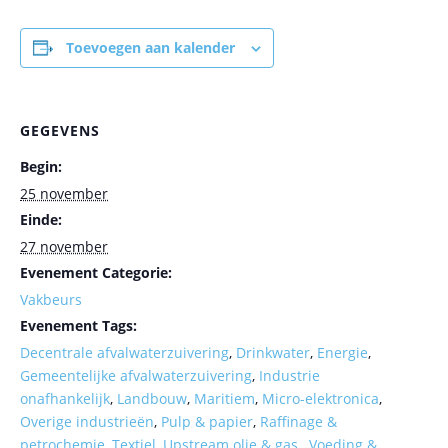
Toevoegen aan kalender
GEGEVENS
Begin:
25 november
Einde:
27 november
Evenement Categorie:
Vakbeurs
Evenement Tags:
Decentrale afvalwaterzuivering
,
Drinkwater
,
Energie
,
Gemeentelijke afvalwaterzuivering
,
Industrie
onafhankelijk
,
Landbouw
,
Maritiem
,
Micro-elektronica
,
Overige industrieën
,
Pulp & papier
,
Raffinage &
petrochemie
,
Textiel
,
Upstream olie & gas.
,
Voeding &