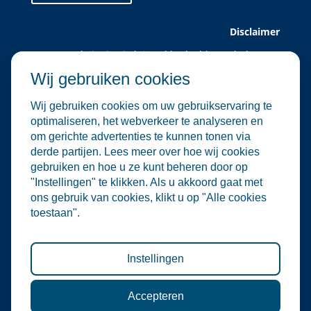
Disclaimer
Deze website is uitsluitend bedoeld voor leden van
Water Alliance.
Wij gebruiken cookies
Water Alliance biedt dit platform aan om relevante
evenementen in de water- en
Wij gebruiken cookies om uw gebruikservaring te
milieutechnologiesector te verzamelen en onder de
optimaliseren, het webverkeer te analyseren en
aandacht te brengen. Hoewel wij zorgvuldig omgaan
om gerichte advertenties te kunnen tonen via
met de selectie en plaatsing van evenementen, zijn
derde partijen. Lees meer over hoe wij cookies
wij niet verantwoordelijk voor de organisatie of
gebruiken en hoe u ze kunt beheren door op
inhoud van externe evenementen.
"Instellingen" te klikken. Als u akkoord gaat met
De informatie op deze website is informatief van
ons gebruik van cookies, klikt u op "Alle cookies
aard. Er kunnen geen rechten worden ontleend aan
toestaan".
de inhoud van deze site, noch aan deelname aan de
vermelde evenementen. Water Alliance aanvaardt
geen enkele aansprakelijkheid voor directe of
indirecte schade die voortvloeit uit het gebruik van
Instellingen
deze informatie.
Accepteren