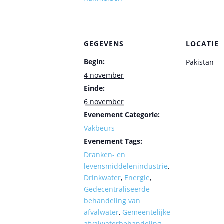
GEGEVENS
LOCATIE
Begin:
Pakistan
4 november
Einde:
6 november
Evenement Categorie:
Vakbeurs
Evenement Tags:
Dranken- en
levensmiddelenindustrie
,
Drinkwater
,
Energie
,
Gedecentraliseerde
behandeling van
afvalwater
,
Gemeentelijke
afvalwaterbehandeling
,