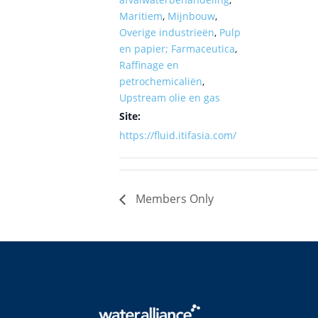
Maritiem
,
Mijnbouw
,
Overige industrieën
,
Pulp
en papier; Farmaceutica
,
Raffinage en
petrochemicaliën
,
Upstream olie en gas
Site:
https://fluid.itifasia.com/
Members Only