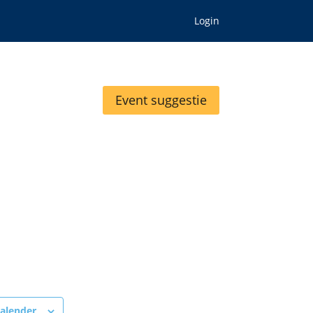
Login
Event suggestie
alender