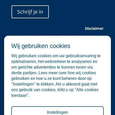
Schrijf je in
Disclaimer
Deze website is uitsluitend bedoeld voor leden van
Water Alliance.
Wij gebruiken cookies
Water Alliance biedt dit platform aan om relevante
evenementen in de water- en
Wij gebruiken cookies om uw gebruikservaring te
milieutechnologiesector te verzamelen en onder de
optimaliseren, het webverkeer te analyseren en
aandacht te brengen. Hoewel wij zorgvuldig omgaan
om gerichte advertenties te kunnen tonen via
met de selectie en plaatsing van evenementen, zijn
derde partijen. Lees meer over hoe wij cookies
wij niet verantwoordelijk voor de organisatie of
gebruiken en hoe u ze kunt beheren door op
inhoud van externe evenementen.
"Instellingen" te klikken. Als u akkoord gaat met
De informatie op deze website is informatief van
ons gebruik van cookies, klikt u op "Alle cookies
aard. Er kunnen geen rechten worden ontleend aan
toestaan".
de inhoud van deze site, noch aan deelname aan de
vermelde evenementen. Water Alliance aanvaardt
geen enkele aansprakelijkheid voor directe of
indirecte schade die voortvloeit uit het gebruik van
Instellingen