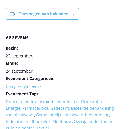
Toevoegen aan kalender
GEGEVENS
Begin:
22 september
Einde:
24 september
Evenement Categorieën:
Congres
,
Vakbeurs
Evenement Tags:
Dranken- en levensmiddelenindustrie
,
Drinkwater
,
Energie
,
Farmaceutica
,
Gedecentraliseerde behandeling
van afvalwater
,
Gemeentelijke afvalwaterbehandeling
,
Industrie onafhankelijk
,
Mijnbouw
,
Overige industrieën
,
Pulp en papier
,
Textiel