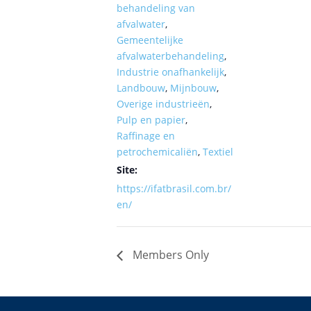
behandeling van
afvalwater
,
Gemeentelijke
afvalwaterbehandeling
,
Industrie onafhankelijk
,
Landbouw
,
Mijnbouw
,
Overige industrieën
,
Pulp en papier
,
Raffinage en
petrochemicaliën
,
Textiel
Site:
https://ifatbrasil.com.br/
en/
Members Only