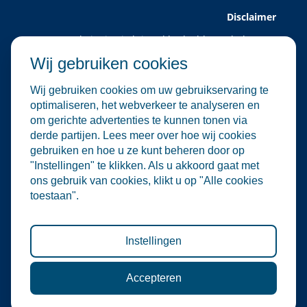
Disclaimer
Deze website is uitsluitend bedoeld voor leden van
Water Alliance.
Wij gebruiken cookies
Water Alliance biedt dit platform aan om relevante
evenementen in de water- en
Wij gebruiken cookies om uw gebruikservaring te
milieutechnologiesector te verzamelen en onder de
optimaliseren, het webverkeer te analyseren en
aandacht te brengen. Hoewel wij zorgvuldig omgaan
om gerichte advertenties te kunnen tonen via
met de selectie en plaatsing van evenementen, zijn
derde partijen. Lees meer over hoe wij cookies
wij niet verantwoordelijk voor de organisatie of
gebruiken en hoe u ze kunt beheren door op
inhoud van externe evenementen.
"Instellingen" te klikken. Als u akkoord gaat met
De informatie op deze website is informatief van
ons gebruik van cookies, klikt u op "Alle cookies
aard. Er kunnen geen rechten worden ontleend aan
toestaan".
de inhoud van deze site, noch aan deelname aan de
vermelde evenementen. Water Alliance aanvaardt
geen enkele aansprakelijkheid voor directe of
indirecte schade die voortvloeit uit het gebruik van
Instellingen
deze informatie.
Accepteren