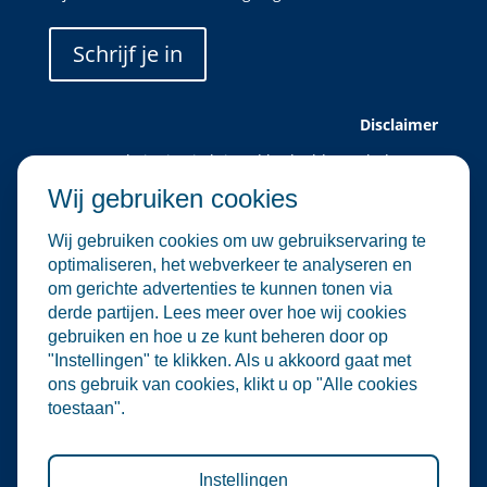
Schrijf je in
Disclaimer
Deze website is uitsluitend bedoeld voor leden van
Water Alliance.
Wij gebruiken cookies
Water Alliance biedt dit platform aan om relevante
evenementen in de water- en
Wij gebruiken cookies om uw gebruikservaring te
milieutechnologiesector te verzamelen en onder de
optimaliseren, het webverkeer te analyseren en
aandacht te brengen. Hoewel wij zorgvuldig omgaan
om gerichte advertenties te kunnen tonen via
met de selectie en plaatsing van evenementen, zijn
derde partijen. Lees meer over hoe wij cookies
wij niet verantwoordelijk voor de organisatie of
gebruiken en hoe u ze kunt beheren door op
inhoud van externe evenementen.
"Instellingen" te klikken. Als u akkoord gaat met
De informatie op deze website is informatief van
ons gebruik van cookies, klikt u op "Alle cookies
aard. Er kunnen geen rechten worden ontleend aan
toestaan".
de inhoud van deze site, noch aan deelname aan de
vermelde evenementen. Water Alliance aanvaardt
geen enkele aansprakelijkheid voor directe of
indirecte schade die voortvloeit uit het gebruik van
Instellingen