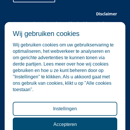
Disclaimer
Deze website is uitsluitend bedoeld voor leden van
Water Alliance.
Wij gebruiken cookies
Water Alliance biedt dit platform aan om relevante
evenementen in de water- en
Wij gebruiken cookies om uw gebruikservaring te
milieutechnologiesector te verzamelen en onder de
optimaliseren, het webverkeer te analyseren en
aandacht te brengen. Hoewel wij zorgvuldig omgaan
om gerichte advertenties te kunnen tonen via
met de selectie en plaatsing van evenementen, zijn
derde partijen. Lees meer over hoe wij cookies
wij niet verantwoordelijk voor de organisatie of
gebruiken en hoe u ze kunt beheren door op
inhoud van externe evenementen.
"Instellingen" te klikken. Als u akkoord gaat met
De informatie op deze website is informatief van
ons gebruik van cookies, klikt u op "Alle cookies
aard. Er kunnen geen rechten worden ontleend aan
toestaan".
de inhoud van deze site, noch aan deelname aan de
vermelde evenementen. Water Alliance aanvaardt
geen enkele aansprakelijkheid voor directe of
indirecte schade die voortvloeit uit het gebruik van
Instellingen
deze informatie.
Accepteren