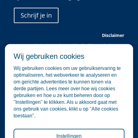
Schrijf je in
Disclaimer
Deze website is uitsluitend bedoeld voor leden van
Water Alliance.
Wij gebruiken cookies
Water Alliance biedt dit platform aan om relevante
evenementen in de water- en
Wij gebruiken cookies om uw gebruikservaring te
milieutechnologiesector te verzamelen en onder de
optimaliseren, het webverkeer te analyseren en
aandacht te brengen. Hoewel wij zorgvuldig omgaan
om gerichte advertenties te kunnen tonen via
met de selectie en plaatsing van evenementen, zijn
derde partijen. Lees meer over hoe wij cookies
wij niet verantwoordelijk voor de organisatie of
gebruiken en hoe u ze kunt beheren door op
inhoud van externe evenementen.
"Instellingen" te klikken. Als u akkoord gaat met
De informatie op deze website is informatief van
ons gebruik van cookies, klikt u op "Alle cookies
aard. Er kunnen geen rechten worden ontleend aan
toestaan".
de inhoud van deze site, noch aan deelname aan de
vermelde evenementen. Water Alliance aanvaardt
geen enkele aansprakelijkheid voor directe of
indirecte schade die voortvloeit uit het gebruik van
Instellingen