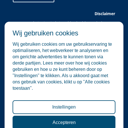
Disclaimer
Deze website is uitsluitend bedoeld voor leden van
Water Alliance.
Wij gebruiken cookies
Water Alliance biedt dit platform aan om relevante
evenementen in de water- en
Wij gebruiken cookies om uw gebruikservaring te
milieutechnologiesector te verzamelen en onder de
optimaliseren, het webverkeer te analyseren en
aandacht te brengen. Hoewel wij zorgvuldig omgaan
om gerichte advertenties te kunnen tonen via
met de selectie en plaatsing van evenementen, zijn
derde partijen. Lees meer over hoe wij cookies
wij niet verantwoordelijk voor de organisatie of
gebruiken en hoe u ze kunt beheren door op
inhoud van externe evenementen.
"Instellingen" te klikken. Als u akkoord gaat met
De informatie op deze website is informatief van
ons gebruik van cookies, klikt u op "Alle cookies
aard. Er kunnen geen rechten worden ontleend aan
toestaan".
de inhoud van deze site, noch aan deelname aan de
vermelde evenementen. Water Alliance aanvaardt
geen enkele aansprakelijkheid voor directe of
indirecte schade die voortvloeit uit het gebruik van
Instellingen
deze informatie.
Accepteren