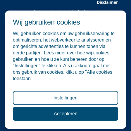
Disclaimer
Deze website is uitsluitend bedoeld voor leden van
Water Alliance.
Wij gebruiken cookies
Water Alliance biedt dit platform aan om relevante
evenementen in de water- en
Wij gebruiken cookies om uw gebruikservaring te
milieutechnologiesector te verzamelen en onder de
optimaliseren, het webverkeer te analyseren en
aandacht te brengen. Hoewel wij zorgvuldig omgaan
om gerichte advertenties te kunnen tonen via
met de selectie en plaatsing van evenementen, zijn
derde partijen. Lees meer over hoe wij cookies
wij niet verantwoordelijk voor de organisatie of
gebruiken en hoe u ze kunt beheren door op
inhoud van externe evenementen.
"Instellingen" te klikken. Als u akkoord gaat met
De informatie op deze website is informatief van
ons gebruik van cookies, klikt u op "Alle cookies
aard. Er kunnen geen rechten worden ontleend aan
toestaan".
de inhoud van deze site, noch aan deelname aan de
vermelde evenementen. Water Alliance aanvaardt
geen enkele aansprakelijkheid voor directe of
indirecte schade die voortvloeit uit het gebruik van
Instellingen
deze informatie.
Accepteren