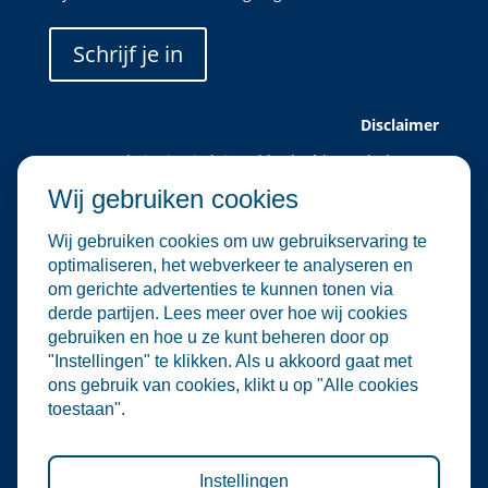
Schrijf je in
Disclaimer
Deze website is uitsluitend bedoeld voor leden van
Water Alliance.
Wij gebruiken cookies
Water Alliance biedt dit platform aan om relevante
evenementen in de water- en
Wij gebruiken cookies om uw gebruikservaring te
milieutechnologiesector te verzamelen en onder de
optimaliseren, het webverkeer te analyseren en
aandacht te brengen. Hoewel wij zorgvuldig omgaan
om gerichte advertenties te kunnen tonen via
met de selectie en plaatsing van evenementen, zijn
derde partijen. Lees meer over hoe wij cookies
wij niet verantwoordelijk voor de organisatie of
gebruiken en hoe u ze kunt beheren door op
inhoud van externe evenementen.
"Instellingen" te klikken. Als u akkoord gaat met
De informatie op deze website is informatief van
ons gebruik van cookies, klikt u op "Alle cookies
aard. Er kunnen geen rechten worden ontleend aan
toestaan".
de inhoud van deze site, noch aan deelname aan de
vermelde evenementen. Water Alliance aanvaardt
geen enkele aansprakelijkheid voor directe of
indirecte schade die voortvloeit uit het gebruik van
Instellingen