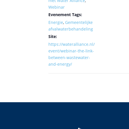
met Water Alliance
,
Webinar
Evenement Tags:
Energie
,
Gemeentelijke
afvalwaterbehandeling
Site:
https://wateralliance.nl/
event/webinar-the-link-
between-wastewater-
and-energy/