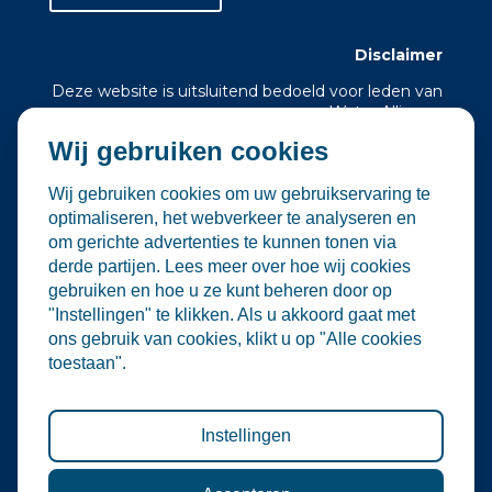
Disclaimer
Deze website is uitsluitend bedoeld voor leden van
Water Alliance.
Wij gebruiken cookies
Water Alliance biedt dit platform aan om relevante
evenementen in de water- en
milieutechnologiesector te verzamelen en onder
Wij gebruiken cookies om uw gebruikservaring te
de aandacht te brengen. Hoewel wij zorgvuldig
optimaliseren, het webverkeer te analyseren en
omgaan met de selectie en plaatsing van
om gerichte advertenties te kunnen tonen via
evenementen, zijn wij niet verantwoordelijk voor
derde partijen. Lees meer over hoe wij cookies
de organisatie of inhoud van externe
gebruiken en hoe u ze kunt beheren door op
evenementen.
"Instellingen" te klikken. Als u akkoord gaat met
De informatie op deze website is informatief van
ons gebruik van cookies, klikt u op "Alle cookies
aard. Er kunnen geen rechten worden ontleend
toestaan".
aan de inhoud van deze site, noch aan deelname
aan de vermelde evenementen. Water Alliance
aanvaardt geen enkele aansprakelijkheid voor
directe of indirecte schade die voortvloeit uit het
Instellingen
gebruik van deze informatie.