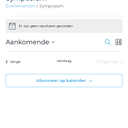
Evenementen
Symposium
Evenementen
Er zijn geen resultaten gevonden.
Bericht
Evene
Ev
Aankomende
Zoeken
Lijst
we
Zoeke
Selecteer
nav
en
een
Vandaag
Volgende
Evenementen
weerg
Vorige
datum.
Eveneme
naviga
Abonneer op kalender