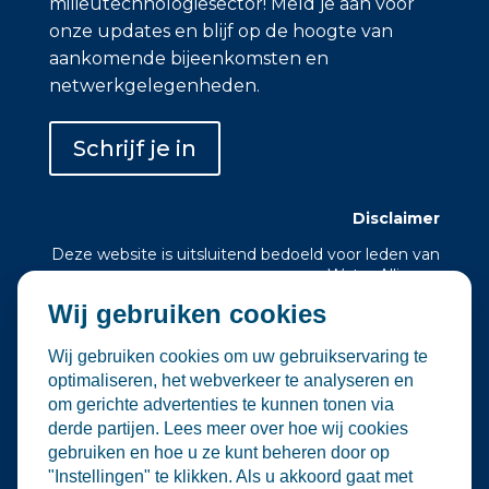
milieutechnologiesector! Meld je aan voor
onze updates en blijf op de hoogte van
aankomende bijeenkomsten en
netwerkgelegenheden.
Schrijf je in
Disclaimer
Deze website is uitsluitend bedoeld voor leden van
Water Alliance.
Wij gebruiken cookies
Water Alliance biedt dit platform aan om relevante
evenementen in de water- en
milieutechnologiesector te verzamelen en onder
Wij gebruiken cookies om uw gebruikservaring te
de aandacht te brengen. Hoewel wij zorgvuldig
optimaliseren, het webverkeer te analyseren en
omgaan met de selectie en plaatsing van
om gerichte advertenties te kunnen tonen via
evenementen, zijn wij niet verantwoordelijk voor
derde partijen. Lees meer over hoe wij cookies
de organisatie of inhoud van externe
gebruiken en hoe u ze kunt beheren door op
evenementen.
"Instellingen" te klikken. Als u akkoord gaat met