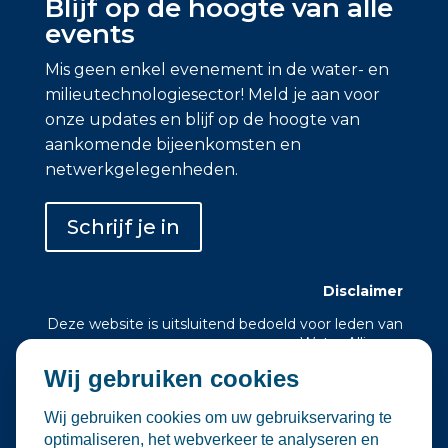
Blijf op de hoogte van alle
events
Mis geen enkel evenement in de water- en
milieutechnologiesector! Meld je aan voor
onze updates en blijf op de hoogte van
aankomende bijeenkomsten en
netwerkgelegenheden.
Schrijf je in
Disclaimer
Deze website is uitsluitend bedoeld voor leden van
Water Alliance.
Wij gebruiken cookies
Water Alliance biedt dit platform aan om relevante
evenementen in de water- en
milieutechnologiesector te verzamelen en onder
Wij gebruiken cookies om uw gebruikservaring te
de aandacht te brengen. Hoewel wij zorgvuldig
optimaliseren, het webverkeer te analyseren en