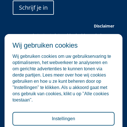
Schrijf je in
Disclaimer
Deze website is uitsluitend bedoeld voor leden van
Water Alliance.
Wij gebruiken cookies
Water Alliance biedt dit platform aan om relevante
evenementen in de water- en
Wij gebruiken cookies om uw gebruikservaring te
milieutechnologiesector te verzamelen en onder de
optimaliseren, het webverkeer te analyseren en
aandacht te brengen. Hoewel wij zorgvuldig omgaan
om gerichte advertenties te kunnen tonen via
met de selectie en plaatsing van evenementen, zijn
derde partijen. Lees meer over hoe wij cookies
wij niet verantwoordelijk voor de organisatie of
gebruiken en hoe u ze kunt beheren door op
inhoud van externe evenementen.
"Instellingen" te klikken. Als u akkoord gaat met
De informatie op deze website is informatief van
ons gebruik van cookies, klikt u op "Alle cookies
aard. Er kunnen geen rechten worden ontleend aan
toestaan".
de inhoud van deze site, noch aan deelname aan de
vermelde evenementen. Water Alliance aanvaardt
geen enkele aansprakelijkheid voor directe of
indirecte schade die voortvloeit uit het gebruik van
Instellingen
deze informatie.