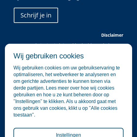
Schrijf je in
Disclaimer
Deze website is uitsluitend bedoeld voor leden van
Water Alliance.
Wij gebruiken cookies
Water Alliance biedt dit platform aan om relevante
evenementen in de water- en
Wij gebruiken cookies om uw gebruikservaring te
milieutechnologiesector te verzamelen en onder de
optimaliseren, het webverkeer te analyseren en
aandacht te brengen. Hoewel wij zorgvuldig omgaan
om gerichte advertenties te kunnen tonen via
met de selectie en plaatsing van evenementen, zijn
derde partijen. Lees meer over hoe wij cookies
wij niet verantwoordelijk voor de organisatie of
gebruiken en hoe u ze kunt beheren door op
inhoud van externe evenementen.
"Instellingen" te klikken. Als u akkoord gaat met
De informatie op deze website is informatief van
ons gebruik van cookies, klikt u op "Alle cookies
aard. Er kunnen geen rechten worden ontleend aan
toestaan".
de inhoud van deze site, noch aan deelname aan de
vermelde evenementen. Water Alliance aanvaardt
geen enkele aansprakelijkheid voor directe of
indirecte schade die voortvloeit uit het gebruik van
Instellingen