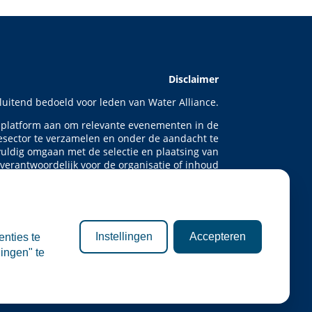
Disclaimer
sluitend bedoeld voor leden van Water Alliance.
t platform aan om relevante evenementen in de
esector te verzamelen en onder de aandacht te
uldig omgaan met de selectie en plaatsing van
 verantwoordelijk voor de organisatie of inhoud
van externe evenementen.
ebsite is informatief van aard. Er kunnen geen
n de inhoud van deze site, noch aan deelname
menten. Water Alliance aanvaardt geen enkele
Instellingen
Accepteren
enties te
recte of indirecte schade die voortvloeit uit het
ingen" te
gebruik van deze informatie.