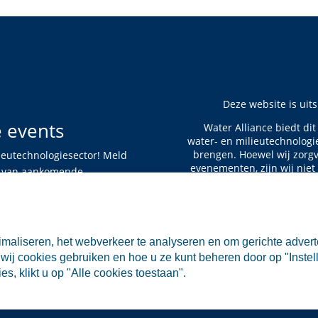
Deze website is uit
e events
Water Alliance biedt di
water- en milieutechnologi
brengen. Hoewel wij zorgv
ieutechnologiesector! Meld
evenementen, zijn wij niet
te van aankomende
De informatie op deze w
rechten worden ontleend aa
aan de vermelde evene
maliseren, het webverkeer te analyseren en om gerichte advert
aansprakelijkheid voor di
wij cookies gebruiken en hoe u ze kunt beheren door op "Instell
s, klikt u op "Alle cookies toestaan".