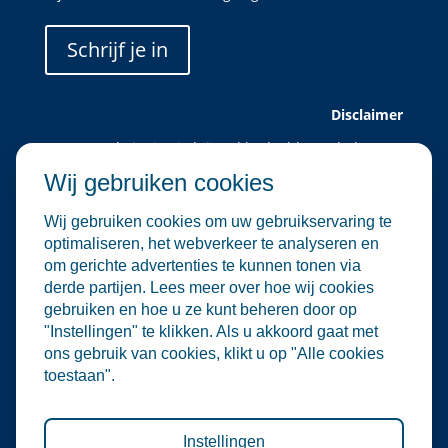
Schrijf je in
Disclaimer
Deze website is uitsluitend bedoeld voor leden van
Water Alliance.
Wij gebruiken cookies
Water Alliance biedt dit platform aan om relevante
evenementen in de water- en
Wij gebruiken cookies om uw gebruikservaring te
milieutechnologiesector te verzamelen en onder de
optimaliseren, het webverkeer te analyseren en
aandacht te brengen. Hoewel wij zorgvuldig omgaan
om gerichte advertenties te kunnen tonen via
met de selectie en plaatsing van evenementen, zijn
derde partijen. Lees meer over hoe wij cookies
wij niet verantwoordelijk voor de organisatie of
gebruiken en hoe u ze kunt beheren door op
inhoud van externe evenementen.
"Instellingen" te klikken. Als u akkoord gaat met
De informatie op deze website is informatief van
ons gebruik van cookies, klikt u op "Alle cookies
aard. Er kunnen geen rechten worden ontleend aan
toestaan".
de inhoud van deze site, noch aan deelname aan de
vermelde evenementen. Water Alliance aanvaardt
geen enkele aansprakelijkheid voor directe of
indirecte schade die voortvloeit uit het gebruik van
Instellingen