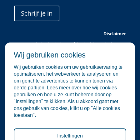
Schrijf je in
Disclaimer
Deze website is uitsluitend bedoeld voor leden van
Water Alliance.
Wij gebruiken cookies
Water Alliance biedt dit platform aan om relevante
evenementen in de water- en
Wij gebruiken cookies om uw gebruikservaring te
milieutechnologiesector te verzamelen en onder de
optimaliseren, het webverkeer te analyseren en
aandacht te brengen. Hoewel wij zorgvuldig omgaan
om gerichte advertenties te kunnen tonen via
met de selectie en plaatsing van evenementen, zijn
derde partijen. Lees meer over hoe wij cookies
wij niet verantwoordelijk voor de organisatie of
gebruiken en hoe u ze kunt beheren door op
inhoud van externe evenementen.
"Instellingen" te klikken. Als u akkoord gaat met
De informatie op deze website is informatief van
ons gebruik van cookies, klikt u op "Alle cookies
aard. Er kunnen geen rechten worden ontleend aan
toestaan".
de inhoud van deze site, noch aan deelname aan de
vermelde evenementen. Water Alliance aanvaardt
geen enkele aansprakelijkheid voor directe of
indirecte schade die voortvloeit uit het gebruik van
Instellingen