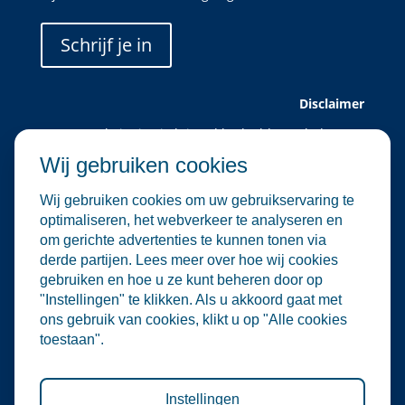
Schrijf je in
Disclaimer
Deze website is uitsluitend bedoeld voor leden van
Water Alliance.
Wij gebruiken cookies
Water Alliance biedt dit platform aan om relevante
evenementen in de water- en
Wij gebruiken cookies om uw gebruikservaring te
milieutechnologiesector te verzamelen en onder de
optimaliseren, het webverkeer te analyseren en
aandacht te brengen. Hoewel wij zorgvuldig omgaan
om gerichte advertenties te kunnen tonen via
met de selectie en plaatsing van evenementen, zijn
derde partijen. Lees meer over hoe wij cookies
wij niet verantwoordelijk voor de organisatie of
gebruiken en hoe u ze kunt beheren door op
inhoud van externe evenementen.
"Instellingen" te klikken. Als u akkoord gaat met
De informatie op deze website is informatief van
ons gebruik van cookies, klikt u op "Alle cookies
aard. Er kunnen geen rechten worden ontleend aan
toestaan".
de inhoud van deze site, noch aan deelname aan de
vermelde evenementen. Water Alliance aanvaardt
geen enkele aansprakelijkheid voor directe of
indirecte schade die voortvloeit uit het gebruik van
Instellingen