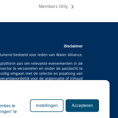
Members Only
Disclaimer
sluitend bedoeld voor leden van Water Alliance.
t platform aan om relevante evenementen in de
esector te verzamelen en onder de aandacht te
uldig omgaan met de selectie en plaatsing van
 verantwoordelijk voor de organisatie of inhoud
van externe evenementen.
ebsite is informatief van aard. Er kunnen geen
n de inhoud van deze site, noch aan deelname
menten. Water Alliance aanvaardt geen enkele
Instellingen
Accepteren
enties te
recte of indirecte schade die voortvloeit uit het
ingen" te
gebruik van deze informatie.