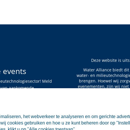
Deze website is uit
e events
Water Alliance biedt di
water- en milieutechnologi
brengen. Hoewel wij zorgv
ieutechnologiesector! Meld
evenementen, zijn wij niet
te van aankomende
De informatie op deze w
rechten worden ontleend aa
aan de vermelde evene
maliseren, het webverkeer te analyseren en om gerichte advert
aansprakelijkheid voor di
wij cookies gebruiken en hoe u ze kunt beheren door op "Instell
s, klikt u op "Alle cookies toestaan".