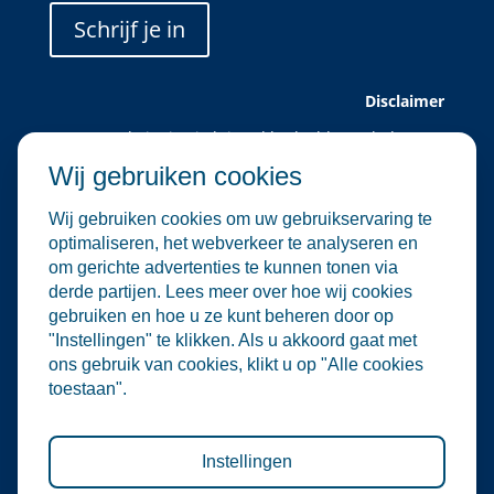
Schrijf je in
Disclaimer
Deze website is uitsluitend bedoeld voor leden van
Water Alliance.
Wij gebruiken cookies
Water Alliance biedt dit platform aan om relevante
evenementen in de water- en
Wij gebruiken cookies om uw gebruikservaring te
milieutechnologiesector te verzamelen en onder de
optimaliseren, het webverkeer te analyseren en
aandacht te brengen. Hoewel wij zorgvuldig omgaan
om gerichte advertenties te kunnen tonen via
met de selectie en plaatsing van evenementen, zijn
derde partijen. Lees meer over hoe wij cookies
wij niet verantwoordelijk voor de organisatie of
gebruiken en hoe u ze kunt beheren door op
inhoud van externe evenementen.
"Instellingen" te klikken. Als u akkoord gaat met
De informatie op deze website is informatief van
ons gebruik van cookies, klikt u op "Alle cookies
aard. Er kunnen geen rechten worden ontleend aan
toestaan".
de inhoud van deze site, noch aan deelname aan de
vermelde evenementen. Water Alliance aanvaardt
geen enkele aansprakelijkheid voor directe of
indirecte schade die voortvloeit uit het gebruik van
Instellingen
deze informatie.