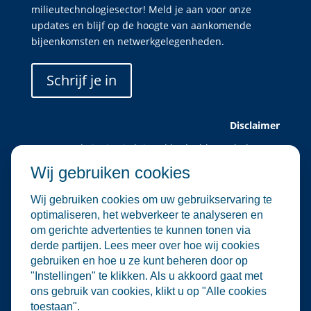
milieutechnologiesector! Meld je aan voor onze
updates en blijf op de hoogte van aankomende
bijeenkomsten en netwerkgelegenheden.
Schrijf je in
Disclaimer
Deze website is uitsluitend bedoeld voor leden van
Water Alliance.
Wij gebruiken cookies
Water Alliance biedt dit platform aan om relevante
evenementen in de water- en
Wij gebruiken cookies om uw gebruikservaring te
milieutechnologiesector te verzamelen en onder de
optimaliseren, het webverkeer te analyseren en
aandacht te brengen. Hoewel wij zorgvuldig omgaan
om gerichte advertenties te kunnen tonen via
met de selectie en plaatsing van evenementen, zijn
derde partijen. Lees meer over hoe wij cookies
wij niet verantwoordelijk voor de organisatie of
gebruiken en hoe u ze kunt beheren door op
inhoud van externe evenementen.
"Instellingen" te klikken. Als u akkoord gaat met
De informatie op deze website is informatief van
ons gebruik van cookies, klikt u op "Alle cookies
aard. Er kunnen geen rechten worden ontleend aan
toestaan".