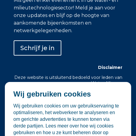
Mis geen enkel evenement in de water- en
milieutechnologiesector! Meld je aan voor
onze updates en blijf op de hoogte van
aankomende bijeenkomsten en
netwerkgelegenheden.
Schrijf je in
Disclaimer
Deze website is uitsluitend bedoeld voor leden van
Water Alliance.
Wij gebruiken cookies
Water Alliance biedt dit platform aan om relevante
evenementen in de water- en
milieutechnologiesector te verzamelen en onder
Wij gebruiken cookies om uw gebruikservaring te
de aandacht te brengen. Hoewel wij zorgvuldig
optimaliseren, het webverkeer te analyseren en
omgaan met de selectie en plaatsing van
om gerichte advertenties te kunnen tonen via
evenementen, zijn wij niet verantwoordelijk voor
derde partijen. Lees meer over hoe wij cookies
de organisatie of inhoud van externe
gebruiken en hoe u ze kunt beheren door op
evenementen.