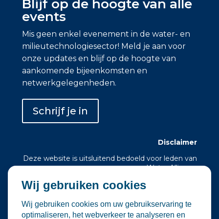
Blijf op de hoogte van alle
events
Mis geen enkel evenement in de water- en
milieutechnologiesector! Meld je aan voor
onze updates en blijf op de hoogte van
aankomende bijeenkomsten en
netwerkgelegenheden.
Schrijf je in
Disclaimer
Deze website is uitsluitend bedoeld voor leden van
Water Alliance.
Wij gebruiken cookies
Water Alliance biedt dit platform aan om relevante
evenementen in de water- en
milieutechnologiesector te verzamelen en onder
Wij gebruiken cookies om uw gebruikservaring te
de aandacht te brengen. Hoewel wij zorgvuldig
optimaliseren, het webverkeer te analyseren en