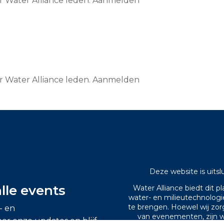
or Water Alliance leden. Aanmelden
or Water Alliance leden. Aanmelden
Deze website is uitsl
alle events
Water Alliance biedt dit 
water- en milieutechnolog
te brengen. Hoewel wij zor
- en
van evenementen, zijn wi
oor onze updates en blijf