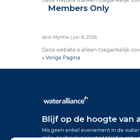
Deze website is alleen toegankelijk vo
Members Only
door
Myrthe
|
jun 8, 2026
Deze website is alleen toegankelijk vo
« Vorige Pagina
Blijf op de hoogte van 
Mis geen enkel evenement in de water
milieutechnologiesector! Meld je aan v