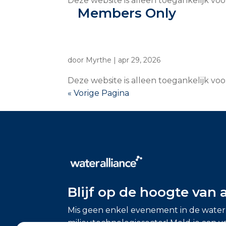
Deze website is alleen toegankelijk vo
Members Only
door
Myrthe
|
apr 29, 2026
Deze website is alleen toegankelijk vo
« Vorige Pagina
Blijf op de hoogte van 
Mis geen enkel evenement in de water
milieutechnologiesector! Meld je aan v