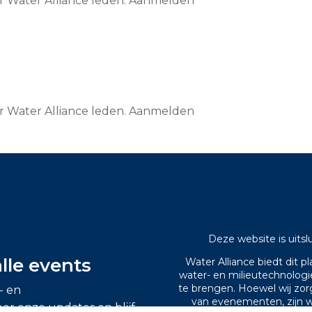
or Water Alliance leden. Aanmelden
or Water Alliance leden. Aanmelden
Deze website is uitsl
alle events
Water Alliance biedt dit 
water- en milieutechnolog
te brengen. Hoewel wij zor
- en
van evenementen, zijn wi
oor onze updates en blijf