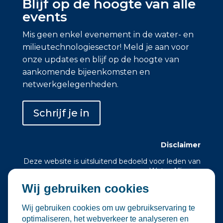
Blijf op de hoogte van alle
events
Mis geen enkel evenement in de water- en
milieutechnologiesector! Meld je aan voor
onze updates en blijf op de hoogte van
aankomende bijeenkomsten en
netwerkgelegenheden.
Schrijf je in
Disclaimer
Deze website is uitsluitend bedoeld voor leden van
Water Alliance.
Wij gebruiken cookies
Water Alliance biedt dit platform aan om relevante
evenementen in de water- en
milieutechnologiesector te verzamelen en onder
Wij gebruiken cookies om uw gebruikservaring te
de aandacht te brengen. Hoewel wij zorgvuldig
optimaliseren, het webverkeer te analyseren en